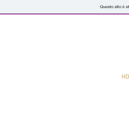
HOME
COLLECTIONS
Questo sito è s
H